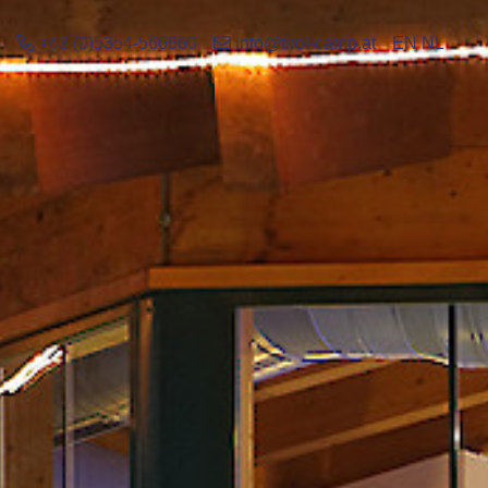
+43 (0)5354-566660
info@tirol-camp.at
EN
NL