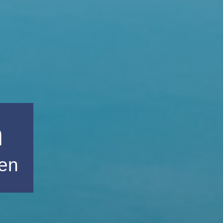
n
pen