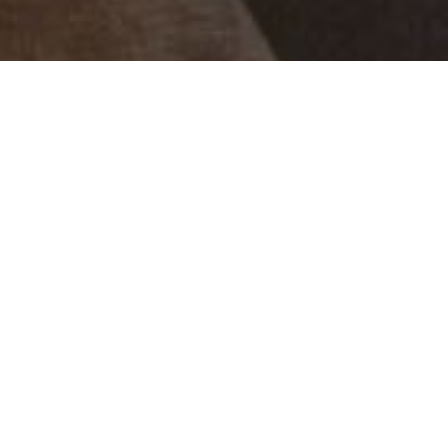
en Nichtraucher Doppelzimmer liegen direkt am Campingplatz 
Panoramablick auf die umliegende Bergwelt.