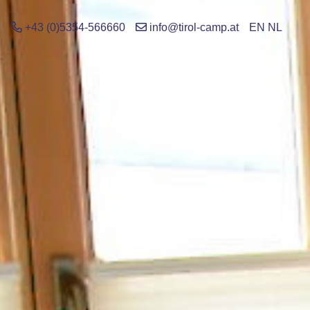
+43 (0)5354-566660
info@tirol-camp.at
EN
NL